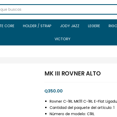
ITE CORE
HOLDER / STRAP
JODY JAZZ
LEGERE
RIGO
VICTORY
MK III ROVNER ALTO
Q
350.00
Rovner C-1RL MK111 C-1RL E-Flat Ligad
Cantidad del paquete del artículo: 1
Número de modelo: C1RL