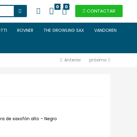
0
0
CONTACTAR
TTI
ROVNER
THE GROWLING SAX
VANDOREN
Anterior
próximo
ura de saxofón alto – Negro