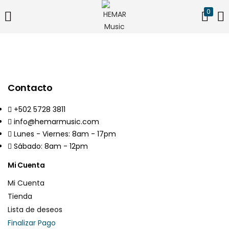
0
ACCESO
REGISTRO
Introduzca su nombre de usuario y contraseña para iniciar
sesión.
Contacto
+502 5728 3811
info@hemarmusic.com
Lunes - Viernes: 8am - 17pm
Acuérdate de mí
¿Contraseña perdida?
Sábado: 8am - 12pm
Mi Cuenta
Mi Cuenta
Tienda
Lista de deseos
Finalizar Pago