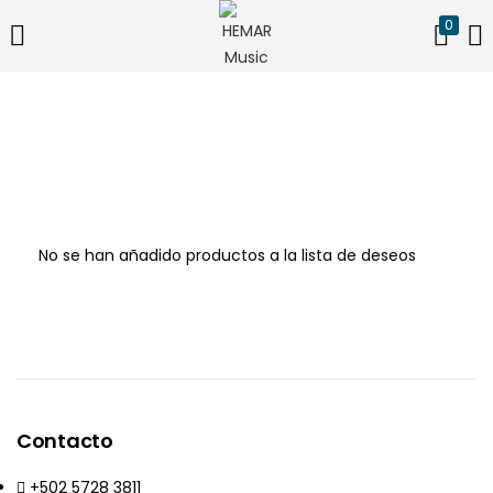
0
ACCESO
REGISTRO
Introduzca su nombre de usuario y contraseña para iniciar
sesión.
No se han añadido productos a la lista de deseos
Acuérdate de mí
¿Contraseña perdida?
Contacto
+502 5728 3811