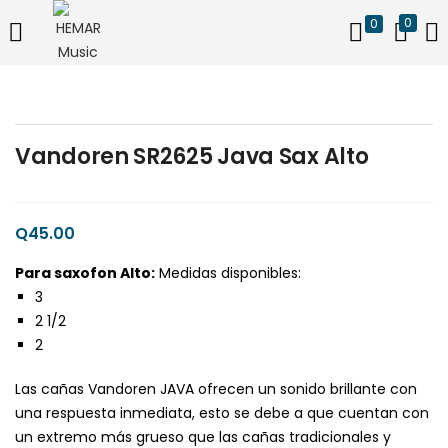
0
0
ACCESO
REGISTRO
Introduzca su nombre de usuario y contraseña para iniciar
sesión.
Vandoren SR2625 Java Sax Alto
Q
45.00
Para saxofon Alto:
Medidas disponibles:
Acuérdate de mí
¿Contraseña perdida?
3
2 1/2
2
Las cañas Vandoren JAVA ofrecen un sonido brillante con
una respuesta inmediata, esto se debe a que cuentan con
un extremo más grueso que las cañas tradicionales y